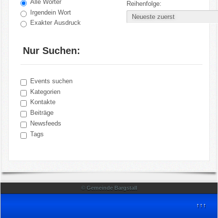
Alle Wörter
Reihenfolge:
Irgendein Wort
Bekanntmachungen
Exakter Ausdruck
Impressum
Nur Suchen:
Login
Events suchen
Suche
Kategorien
Kontakte
Beiträge
Newsfeeds
Tags
© Gemeinde Bargstall
↑↑↑